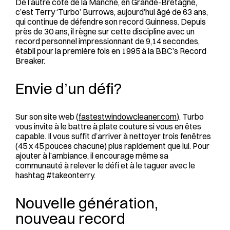
De l’autre côté de la Manche, en Grande-Bretagne,
c’est Terry ‘Turbo’ Burrows, aujourd’hui âgé de 63 ans,
qui continue de défendre son record Guinness. Depuis
près de 30 ans, il règne sur cette discipline avec un
record personnel impressionnant de 9,14 secondes,
établi pour la première fois en 1995 à la BBC’s Record
Breaker.
Envie d’un défi?
Sur son site web (
fastestwindowcleaner.com
), Turbo
vous invite à le battre à plate couture si vous en êtes
capable. Il vous suffit d’arriver à nettoyer trois fenêtres
(45 x 45 pouces chacune) plus rapidement que lui. Pour
ajouter à l’ambiance, il encourage même sa
communauté à relever le défi et à le taguer avec le
hashtag #takeonterry.
Nouvelle génération,
nouveau record