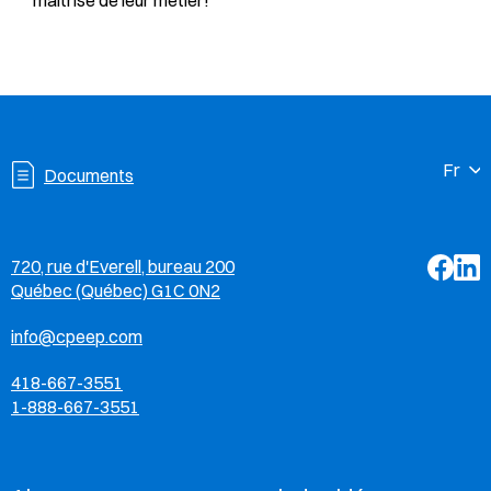
maîtrise de leur métier!
Documents
Facebo
Linke
720, rue d'Everell, bureau 200
Québec (Québec) G1C 0N2
info@cpeep.com
418-667-3551
1-888-667-3551