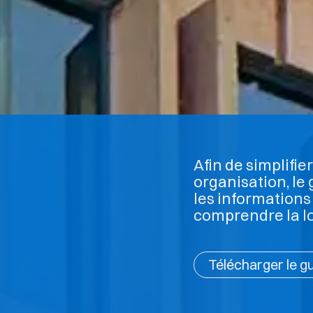
Afin de simplifi
organisation, le
les informations
comprendre la lo
Télécharger le g