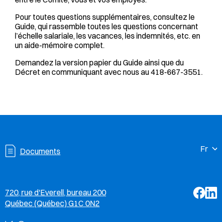
Pour toutes questions supplémentaires, consultez le
Guide, qui rassemble toutes les questions concernant
l’échelle salariale, les vacances, les indemnités, etc. en
un aide-mémoire complet.
Demandez la version papier du Guide ainsi que du
Décret en communiquant avec nous au 418-667-3551.
Documents
Facebo
Linke
720, rue d'Everell, bureau 200
Québec (Québec) G1C 0N2