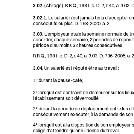
3.02.
(Abrogé). R.R.Q., 1981, c. D-2, r. 40, a. 3.02; 
3.02.1.
Le salarié n’est jamais tenu d’accepter un
consécutifs ou plus. D. 158-2020, a. 2.
3.03.
L’employeur étale la semaine normale de trav
accorder, chaque semaine, 2 périodes de repos to
période d’au moins 32 heures consécutives.
R.R.Q., 1981, c. D-2, r. 40, a. 3.03; D. 736-2005, a. 2
3.04.
Un salarié est réputé être au travail :
1° durant la pause-café;
2° lorsqu’il est contraint de demeurer sur les lieu
l’établissement soit déverrouillé;
3° durant la période de déplacement entre les diff
consécutivement exécuter, à la demande de son em
4° lorsqu’il est à la disposition de son employeur sur
obligé d’attendre qu’on lui donne du travail;