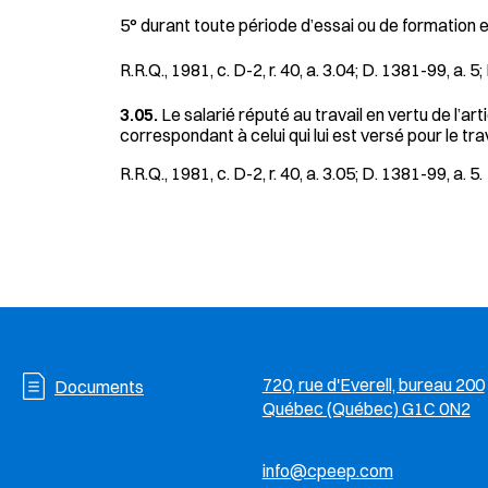
5° durant toute période d’essai ou de formation e
R.R.Q., 1981, c. D-2, r. 40, a. 3.04; D. 1381-99, a. 5
3.05.
Le salarié réputé au travail en vertu de l’arti
correspondant à celui qui lui est versé pour le tra
R.R.Q., 1981, c. D-2, r. 40, a. 3.05; D. 1381-99, a. 5.
720, rue d'Everell, bureau 200
Documents
Québec (Québec) G1C 0N2
info@cpeep.com