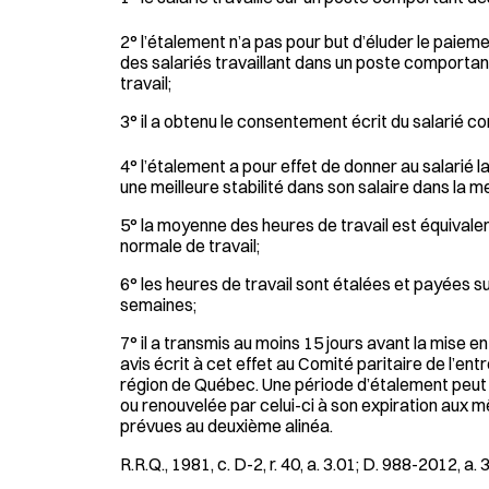
2° l’étalement n’a pas pour but d’éluder le paie
des salariés travaillant dans un poste comportan
travail;
3° il a obtenu le consentement écrit du salarié c
4° l’étalement a pour effet de donner au salarié l
une meilleure stabilité dans son salaire dans la m
5° la moyenne des heures de travail est équivale
normale de travail;
6° les heures de travail sont étalées et payées 
semaines;
7° il a transmis au moins 15 jours avant la mise en
avis écrit à cet effet au Comité paritaire de l’entr
région de Québec. Une période d’étalement peut 
ou renouvelée par celui-ci à son expiration aux 
prévues au deuxième alinéa.
R.R.Q., 1981, c. D-2, r. 40, a. 3.01; D. 988-2012, a. 