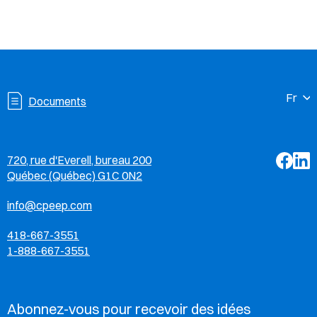
Documents
Facebo
Linke
720, rue d'Everell, bureau 200
Québec (Québec) G1C 0N2
info@cpeep.com
418-667-3551
1-888-667-3551
Abonnez-vous pour recevoir des idées